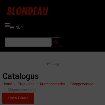
NL
Terug
Catalogus
Home
Producten
Kromschroeder
Componenten
Magneetventielen
Show Filters