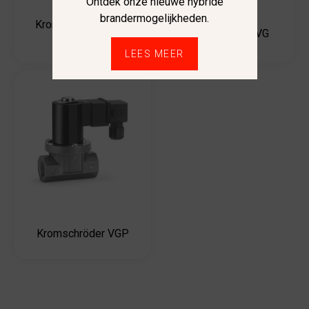
Ontdek onze nieuwe hybride
brandermogelijkheden.
Kromschröder VAS-
Kromschröder VG
VCS
LEES MEER
Kromschröder VGP