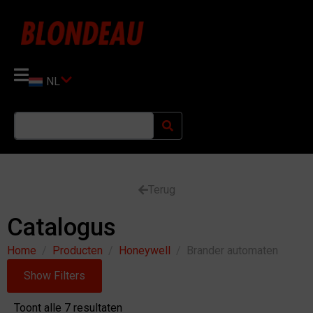
NL
Terug
Catalogus
Home
Producten
Honeywell
Brander automaten
Show Filters
Toont alle 7 resultaten