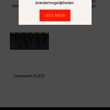
Honeywell SERIE
brandermogelijkheden.
Honeywell RM 7840
7800 – Overzicht
LEES MEER
Honeywell SLATE