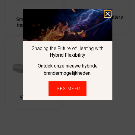
Smartline
Temperatuurtransmitters
Smartline Niveau
(6)
transmitters
(2)
Shaping the Future of Heating with
Hybrid Flexibility
Ontdek onze nieuwe hybride
brandermogelijkheden.
LEES MEER
Versatilis
(1)