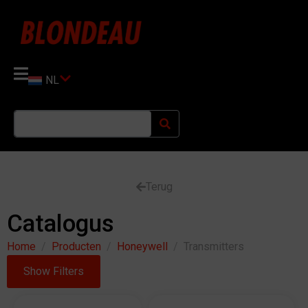
NL
Terug
Catalogus
Home
Producten
Honeywell
Transmitters
Show Filters