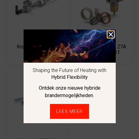
Kromschröder ZMI
Kromschröder ZT, ZTA
en ZTI met S11T
Shaping the Future of Heating with
Hybrid Flexibility
Ontdek onze nieuwe hybride
brandermogelijkheden.
LEES MEER