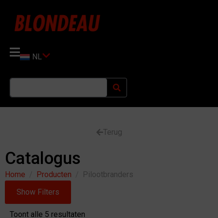
NL
Terug
Catalogus
Home
Producten
Pilootbranders
Show Filters
Toont alle 5 resultaten