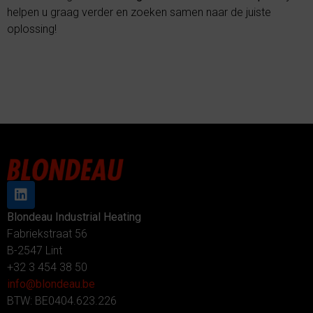
helpen u graag verder en zoeken samen naar de juiste
oplossing!
Blondeau Industrial Heating
Fabriekstraat 56
B-2547 Lint
+32 3 454 38 50
info@blondeau.be
BTW: BE0404.623.226