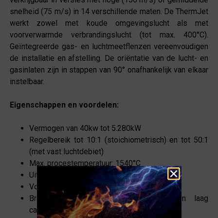
snelheid (75 m/s) in 14 verschillende maten. De ThermJet
werkt zowel met koude omgevingslucht als met
voorverwarmde verbrandingslucht (tot max. 400°C).
Geïntegreerde gas- en luchtmeetflenzen vereenvoudigen
de installatie en afstelling. De oriëntatie van de lucht- en
gasinlaten zijn in stappen van 90° onafhankelijk van elkaar
instelbaar.
Eigenschappen en voordelen:
Vermogen van 40kw tot 5.280kW
Regelbereik tot 10:1 (stoichiometrisch) en tot 50:1
(met vast luchtdebiet)
Max. procestemperatuur: 1540°C
Uitvoering in hoge of medium snelheid
Voorverwarmde lucht tot 400°C
Brandstof: aardgas, propaan, butaan en laag
calorische gassen