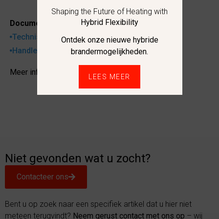
Shaping the Future of Heating with
Hybrid Flexibility
Documentatie:
Technische fiche
Ontdek onze nieuwe hybride
Handleiding
brandermogelijkheden.
Meer informatie
LEES MEER
Niet gevonden wat u zocht?
Contacteer ons
Bent u op zoek naar een specifiek artikel dat u hier niet
meteen terugvindt?
Neem gerust contact met ons op
– wij