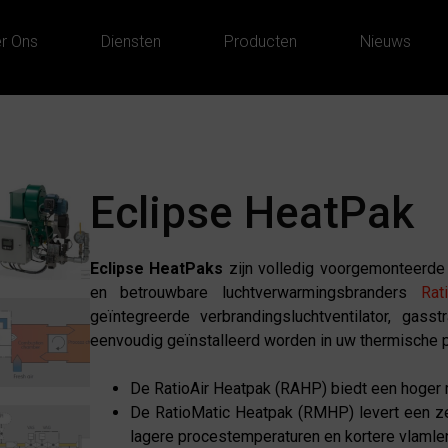
r Ons
Diensten
Producten
Nieuws
Eclipse HeatPak
Eclipse HeatPaks
zijn volledig voorgemonteerde
en betrouwbare luchtverwarmingsbranders
Rat
geïntegreerde verbrandingsluchtventilator, ga
eenvoudig geïnstalleerd worden in uw thermische 
De RatioAir Heatpak (RAHP) biedt een hoger re
De RatioMatic Heatpak (RMHP) levert een ze
lagere procestemperaturen en kortere vlamle