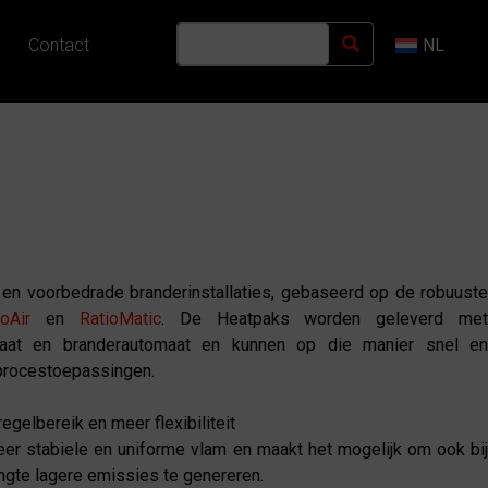
Contact
NL
 en voorbedrade branderinstallaties, gebaseerd op de robuust
ioAir
en
RatioMatic
. De Heatpaks worden geleverd me
sstraat en branderautomaat en kunnen op die manier snel en
procestoepassingen.
gelbereik en meer flexibiliteit
er stabiele en uniforme vlam en maakt het mogelijk om ook bij
ngte lagere emissies te genereren.