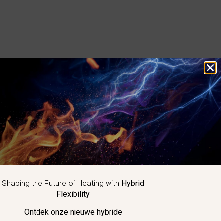
MERKEN
Eclipse
Maxon
Kromschröder
Honeywell
Elster
Hauck
Shaping the Future of Heating with
Hybrid
Exothermics
Flexibility
Ontdek onze nieuwe hybride