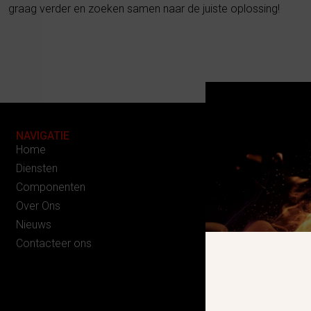
graag verder en zoeken samen naar de juiste oplossing!
NAVIGATIE
Home
Diensten
Componenten
Over Ons
Nieuws
Contacteer ons