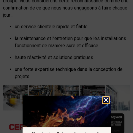
groupe. Nous considérons cette reconnaissance comme une
confirmation de ce que nous nous engageons à faire chaque
jour :
un service clientèle rapide et fiable
la maintenance et l’entretien
pour que les installations
fonctionnent de manière sûre et efficace
haute réactivité et solutions pratiques
une forte expertise technique dans la conception de
projets