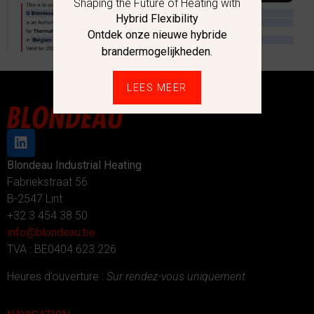
Shaping the Future of Heating with
Hybrid Flexibility
Ontdek onze nieuwe hybride
brandermogelijkheden.
LEES MEER
Blondeau Industrial Heating
Fabriekstraat 56
B-2547 Lint
+32 3 454 38 50
info@blondeau.be
TVA : BE0404.623.226
Heures d’ouverture :
Sur rendez-vous uniquement