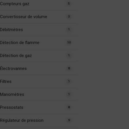
Compteurs gaz
5
Convertisseur de volume
3
Débitmètres
1
Détection de flamme
10
Détection de gaz
1
Électrovannes
8
Filtres
1
Manomètres
1
Pressostats
8
Régulateur de pression
9