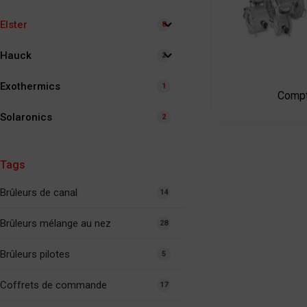
Elster
8
Hauck
2
Exothermics
1
Compt
Solaronics
2
Tags
Brûleurs de canal
14
Brûleurs mélange au nez
28
Brûleurs pilotes
5
Coffrets de commande
17