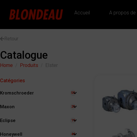
Accueil
A propos de
Retour
Catalogue
Home
Produits
Elster
Catégories
Kromschroeder
53
Maxon
23
Eclipse
19
Honeywell
44