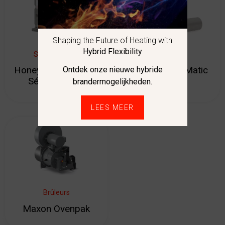
Shaping the Future of Heating with
Hybrid Flexibility
Servomoteurs
Brûleurs
Honeywell Modutrol
Eclipse RatioMatic
Ontdek onze nieuwe hybride
Série 61 – 62
brandermogelijkheden.
LEES MEER
Brûleurs
Maxon Ovenpak