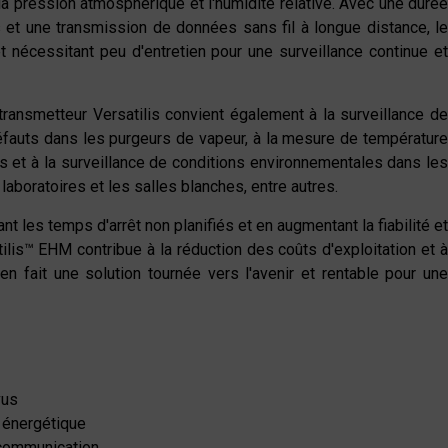
la pression atmosphérique et l'humidité relative. Avec une durée
ns et une transmission de données sans fil à longue distance, le
 nécessitant peu d'entretien pour une surveillance continue et
transmetteur Versatilis convient également à la surveillance de
fauts dans les purgeurs de vapeur, à la mesure de température
es et à la surveillance de conditions environnementales dans les
aboratoires et les salles blanches, entre autres.
t les temps d'arrêt non planifiés et en augmentant la fiabilité et
atilis™ EHM contribue à la réduction des coûts d'exploitation et à
 en fait une solution tournée vers l'avenir et rentable pour une
vus
té énergétique
 communication