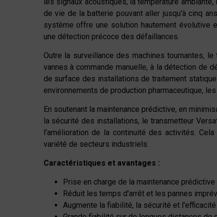
les signaux acoustiques, la température ambiante, 
de vie de la batterie pouvant aller jusqu'à cinq a
système offre une solution hautement évolutive et
une détection précoce des défaillances.
Outre la surveillance des machines tournantes, le 
vannes à commande manuelle, à la détection de dé
de surface des installations de traitement statiqu
environnements de production pharmaceutique, les l
En soutenant la maintenance prédictive, en minimisan
la sécurité des installations, le transmetteur Vers
l'amélioration de la continuité des activités. Cela
variété de secteurs industriels.
Caractéristiques et avantages :
Prise en charge de la maintenance prédictive
Réduit les temps d'arrêt et les pannes impré
Augmente la fiabilité, la sécurité et l'efficaci
Grande fiabilité sur de longues distances de