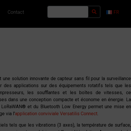
Contact
FR
 une solution innovante de capteur sans fil pour la surveillanc
ur des applications sur des équipements rotatifs tels que les
mpresseurs, les soufflantes et les boîtes de vitesses, ce
cises dans une conception compacte et économe en énergie. La
on LoRaWAN® et du Bluetooth Low Energy permet une mise en
e via l'
application conviviale Versatilis Connect
.
ls tels que les vibrations (3 axes), la température de surface,