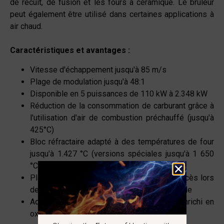
de recuit, de fusion et les fours à céramique. Le brûleur
peut également être utilisé dans certaines applications à
air chaud.
Caractéristiques et avantages :
Vitesse d'échappement jusqu'à 85 m/s
Plage de modulation jusqu'à 48:1
Disponible en 5 puissances de 110 kW à 2.348 kW
Réduction de la consommation de carburant grâce à
l'utilisation d'air de combustion préchauffé (jusqu'à
425°C)
Bloc réfractaire adapté à des températures de four
jusqu'à 1.427 °C (versions spéciales jusqu'à 1 650
°C disponibles)
Plaque arrière démontable pour faciliter l’accès lors
des opérations de maintenance ou de contrôle
Adapté à l'utilisation d'air de combustion enrichi en
oxygène