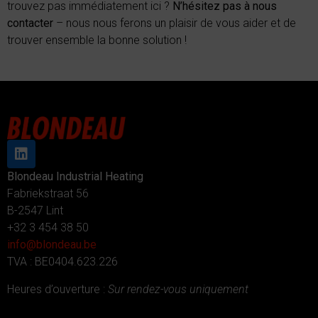
trouvez pas immédiatement ici ?
N’hésitez pas à nous
contacter
– nous nous ferons un plaisir de vous aider et de
trouver ensemble la bonne solution !
Blondeau Industrial Heating
Fabriekstraat 56
B-2547 Lint
+32 3 454 38 50
info@blondeau.be
TVA : BE0404.623.226
Heures d’ouverture :
Sur rendez-vous uniquement