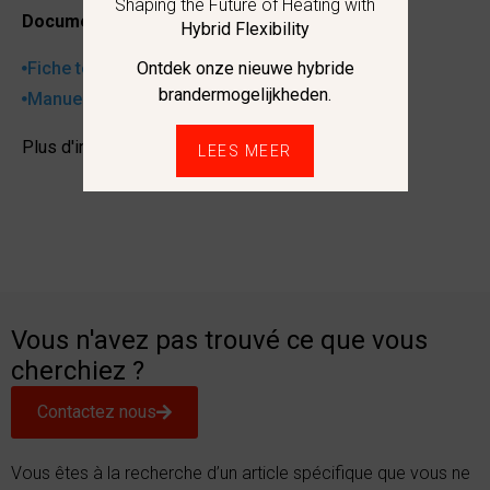
Shaping the Future of Heating with
Documentation :
Hybrid Flexibility
Ontdek onze nieuwe hybride
Fiche technique
brandermogelijkheden.
Manuel d'utilisation
Plus d'informations
LEES MEER
Vous n'avez pas trouvé ce que vous
cherchiez ?
Contactez nous
Vous êtes à la recherche d’un article spécifique que vous ne